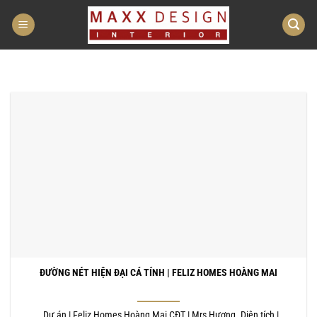
Bỏ
qua
nội
dung
ĐƯỜNG NÉT HIỆN ĐẠI CÁ TÍNH | FELIZ HOMES HOÀNG MAI
Dự án | Feliz Homes Hoàng Mai CĐT | Mrs Hương. Diện tích |